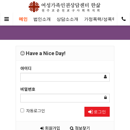
메인
법인소개
상담소소개
가정폭력/성폭력
온
Have a Nice Day!
아이디
비밀번호
자동로그인
로그인
회원가입
정보찾기